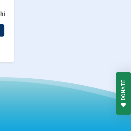
hi
DONATE