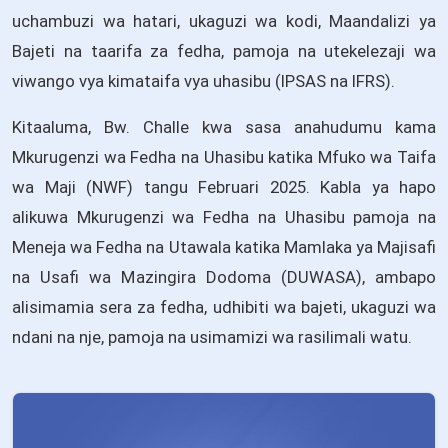
uchambuzi wa hatari, ukaguzi wa kodi, Maandalizi ya
Bajeti na taarifa za fedha, pamoja na utekelezaji wa
viwango vya kimataifa vya uhasibu (IPSAS na IFRS).
Kitaaluma, Bw. Challe kwa sasa anahudumu kama
Mkurugenzi wa Fedha na Uhasibu katika Mfuko wa Taifa
wa Maji (NWF) tangu Februari 2025. Kabla ya hapo
alikuwa Mkurugenzi wa Fedha na Uhasibu pamoja na
Meneja wa Fedha na Utawala katika Mamlaka ya Majisafi
na Usafi wa Mazingira Dodoma (DUWASA), ambapo
alisimamia sera za fedha, udhibiti wa bajeti, ukaguzi wa
ndani na nje, pamoja na usimamizi wa rasilimali watu.