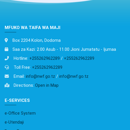
MFUKO WA TAIFA WA MAJI
Box 2204 Kolon, Dodoma
Saa za Kazi: 2.00 Asub - 11.00 Jioni Jumatatu - Ijumaa
Hotline:
+255262962289
/
+255262962289
Toll Free:
+255262962289
Email:
info@nwf.go.tz
/
info@nwf.go.tz
Directions:
Open in Map
E-SERVICES
e-Office System
e-Utendaji