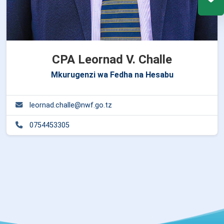
CPA Leornad V. Challe
Mkurugenzi wa Fedha na Hesabu
leornad.challe@nwf.go.tz
0754453305